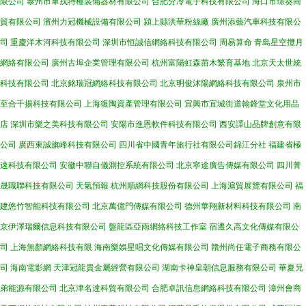
限公司
泰州市軍戎特種裝備器材有限公司
合肥分冷電子科技有限公司
海口市璟葵商
貿有限公司
濱州力冠機械設備有限公司
潁上縣洪華粉絲廠
廣州添藝汽車科技有限公
司
重慶洋木河科技有限公司
深圳市恒誠信網絡科技有限公司
周易算命
青島星空攬月
網絡有限公司
廣州古埠企業管理有限公司
杭州富陽虹森苗木繁育基地
北京天太世統
科技有限公司
北京銘瑞冠網絡科技有限公司
北京明俊沭陽網絡科技有限公司
泉州市
至合千揚科技有限公司
上海復陶資產管理有限公司
宜興市宜城街道翰鋒堂文化用品
店
深圳市樂之美科技有限公司
安陽市進恩軟件科技有限公司
西安譯山品牌創意有限
公司
廣西東誠旗峰科技有限公司
四川省中國青年旅行社有限公司錦江分社
福建省極
速科技有限公司
安徽中聯自儀測控系統有限公司
北京寧途廣告傳媒有限公司
四川菁
晟職聯科技有限公司
天氣預報
杭州順網科技股份有限公司
上海滬貿展覽有限公司
福
建悠竹智能科技有限公司
北京萬億門傳媒有限公司
德州華翔新材料科技有限公司
南
京伊澤瑞爾信息科技有限公司
盤龍區亞雨網絡科技工作室
宿遷久高文化傳媒有限公
司
上海無顏網絡科技有限
海南樂娛星唱文化傳媒有限公司
贛州尚任電子商務有限公
司
海南電影網
天津冠龍貴金屬經營有限公司
湖南卡神皇朝信息服務有限公司
華夏兄
弟能源有限公司
北京津名達科貿有限公司
合肥卓訊信息網絡科技有限公司
漳州會商