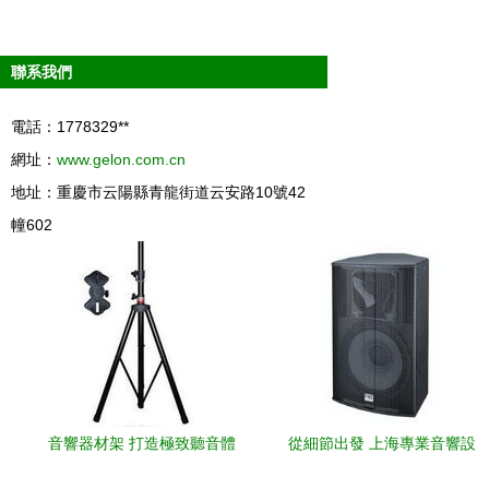
聯系我們
電話：1778329**
網址：
www.gelon.com.cn
地址：重慶市云陽縣青龍街道云安路10號42
幢602
音響器材架 打造極致聽音體
從細節出發 上海專業音響設
驗的隱形基石
備助推演藝與會議聲效升級