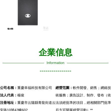
企業信息
Information
----------------
公司名稱：
重慶幸福科技有限公司
經營范圍：
軟件開發、銷售；網絡技
法人代表：
楊俊
術服務；廣告設計、制作、發布（依
注冊地址：
重慶市云陽縣青龍街道云
法須經批準的項目，經相關部門批準
安路10號42幢602
后方可開展經營活動）**