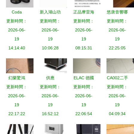
Coda
新入湖山功
正品摩雷海
悠唐音響哪
更新時間：
Acoustics -
更新時間：
放 經典與
更新時間：
碧麗602旗
款好？看完
更新時間：
高端音響器
2026-06-
技術的交融
2026-06-
艦版6.5寸
2026-06-
實拍測評再
2026-06-
19
材
體驗
19
套裝喇叭
19
下單，京東
19
14:14:40
10:06:28
音響器材論
08:15:31
22:25:05
優評審
壇轉讓記
\u2018專家
體驗\u2019
獨家純聲享
幻樂驚鴻
供應
ELAC 德國
CA002二手
受
品評意大利
更新時間：
DimukDline
更新時間：
音響的傳奇
更新時間：
音響器材網
更新時間：
2026-06-
世霸
-281雙8寸
2026-06-
2026-06-
之聲
開啟高性價
2026-06-
CONCERTO
19
有源線陣音
19
19
比音樂之旅
19
落地箱的聲
22:17:22
箱圖片_高
16:52:12
22:06:54
的黃金鑰匙
04:09:34
學美學
清圖_細節
圖-廣州迪