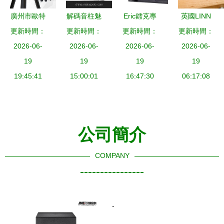
高音響器材
廣州市歐特
解碼音柱魅
Eric鐳克專
英國LINN
-
音響器材有
更新時間：
更新時間：
力 余姚市
業功放系列
更新時間：
LINTO蓮唱
更新時間：
限公司 品
2026-06-
迪聲音響器
2026-06-
CA5002、
2026-06-
放 重塑模
2026-06-
質音響的匠
19
材廠品牌全
19
CA3502、
19
擬之韻，源
19
19:45:41
心傳承
15:00:01
面解析
CA2002高
16:47:30
于純粹聲音
06:17:08
清細節解析
的追求
公司簡介
COMPANY
----------------
-